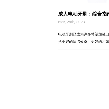
成人电动牙刷：综合指
所以在外观上下了很大的功夫。
Mar, 24th, 2023
电动牙刷已成为许多希望加强
括更好的清洁效率、更好的牙
论使用成人电动牙刷的优点，并提供全
的优点 电动牙刷旨在为用户提供多种好处。刷毛以前后运动或圆周运动的方式移动，比手动牙
刷具有更好的清洁效率。此外
险。此外，一些电动牙刷还具
的刷牙时间并避免刷牙太用力。 选择合适的成人电动牙刷 市场上有如此多的品牌和型号，
择合适的电动牙刷可能会让人不知所
的尺寸和形状会影响牙刷的清
刷头可以覆盖口腔的更重要区域。 刷毛：刷毛的硬度也会影响清洁性能。建议牙齿和
的人使用较软的刷毛，而较硬的刷毛更适合牙