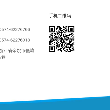
器和各种刷牙模式。考虑哪些功能对您来说至关重要，然后选择
手机二维码
。
高级清洁
0574-62276766
 产品名称：电池牙刷 年龄
0574-62276918
圈的速度从左向右旋转； 可更换头部； 防水IPX4； 刷毛采用杜邦尼龙制成； 吸塑包装；
浙江省余姚市低塘
吕巷