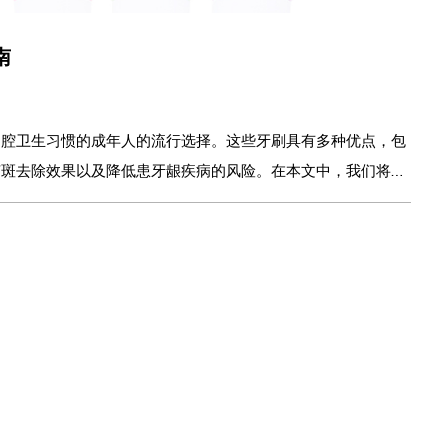
南
口腔卫生习惯的成年人的流行选择。这些牙刷具有多种优点，包
菌斑去除效果以及降低患牙龈疾病的风险。在本文中，我们将讨
面的指南来帮助您选择合适的牙刷。 使用成人电动牙刷
，电动牙刷可以更有效地去除牙菌斑，从而降低患牙龈疾病的风
受的活
有附加功能，例如定时器和压力传感器，可以帮助用户保持建议
选
疾病。 使用
措。选择成人电动牙刷时需要考虑以下因素： 刷头：刷头
洁性能。较小的刷头可以更好地接触难以触及的区域，而较大的
牙龈敏感
牙刷 年龄段：儿童
齿和牙龈健康的人。 特点：有些电动牙刷还有附