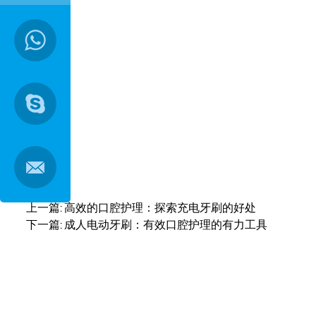
→
适的感觉只有亲身体验后才能知道。 3、好玩的感觉 这不仅适用于很多不爱刷牙的孩子，也适
用于成年人。 由于电动牙刷的体积比传统牙刷大很多，
上一篇:
高效的口腔护理：探索充电牙刷的好处
下一篇:
成人电动牙刷：有效口腔护理的有力工具