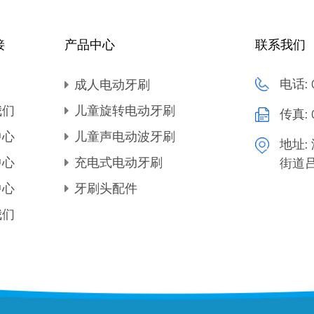
加功能，如定时器、压力传感
满足您需求的牙刷。 成人电动牙刷的保养 定期维护电动牙刷对于确保最佳性能和使用寿命至
接
产品中心
联系我们
关重要。以下是一些维护技巧： 每三到四个月更换一次刷头，如果刷毛磨损则更早更换一次
每次使用后清洁刷头并使其风干。 按照制造商的说明定期给牙刷充电。 KHET003-F 
成人电动牙刷
电话:
电动电池牙刷带可更换刷头 IPX4 防水成人 特征 型号：KHET003-F
我们
儿童旋转电动牙刷
传真:
段：成人 电源：电池供电 刷毛硬度：中硬度 由 2 节 1.5V AA 电池供电，以每分钟 6000 /-10%
中心
儿童声电动波牙刷
地址:
中心
充电式电动牙刷
街道
中心
牙刷头配件
我们